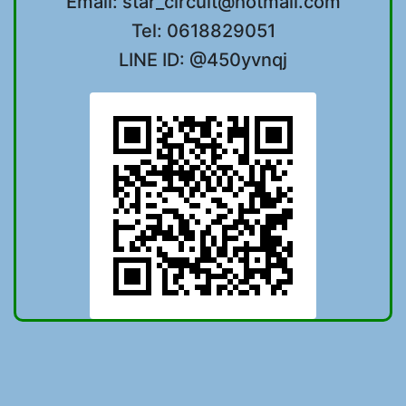
Email: star_circuit@hotmail.com
Tel: 0618829051
LINE ID: @450yvnqj